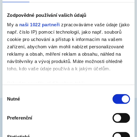
obsahuje korozní inhibitory
Zodpovědné používání vašich údajů
teplotní odolnost do 90 – 110 °C
My a
naši 1022 partneři
zpracováváme vaše údaje (jako
např. číslo IP) pomocí technologií, jako např. souborů
jednoduché zpracování
cookie pro uchování a přístup k informacím na vašem
zařízení, abychom vám mohli nabízet personalizované
aplikovatelnost stříkáním (airless), štětec, váleček
reklamy a obsah, měření reklam a obsahu, náhled na
návštěvníky a vývoj produktů. Máte možnosti ohledně
rychlé zasychání a vyzrávání
toho, kdo vaše údaje používá a k jakým účelům.
limitovaná světlostálost
Pokud to povolíte, rádi bychom také:
Shromažďovali informace o vaší geografické poloze,
Výběr
Nutné
které mohou být přesné na několik metrů
souhlasu
Identifikovali vaše zařízení pomocí aktivního
skenování pro konkrétní charakteristiky (otisk prstu)
CHARAKTERISTIKA
Preferenční
Zjistěte více o tom, jak zpracováváme vaše osobní
údaje, a nastavte si předvolby v
části s podrobnostmi
.
Kombinuje se s vhodnou základní protikorozní barvou
Statistické
Svůj souhlas můžete kdykoliv změnit nebo odvolat v