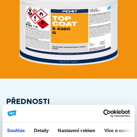
PŘEDNOSTI
interiér - exteriér
vhodný pro korozní prostředí C2, C3
Souhlas
Detaily
Nastavení reklam
Více o cookies